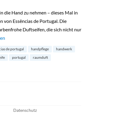
in die Hand zu nehmen – dieses Mal in
n von Essências de Portugal. Die
rbenfrohe Duftseifen, die sich nicht nur
7: Seifenset von Essências de Portugal“
sen
ias de portugal
handpflege
handwerk
ife
portugal
raumduft
Datenschutz