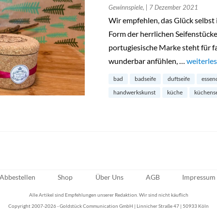
Gewinnspiele,
| 7 Dezember 2021
Wir empfehlen, das Glück selbst 
Form der herrlichen Seifenstücke
portugiesische Marke steht für fa
wunderbar anfühlen, …
„Türchen 
weiterle
bad
badseife
duftseife
essenc
handwerkskunst
küche
küchense
Abbestellen
Shop
Über Uns
AGB
Impressum
Alle Artikel sind Empfehlungen unserer Redaktion. Wir sind nicht käuflich
Copyright 2007-2026 - Goldstück Communication GmbH | Linnicher Straße 47 | 50933 Köln