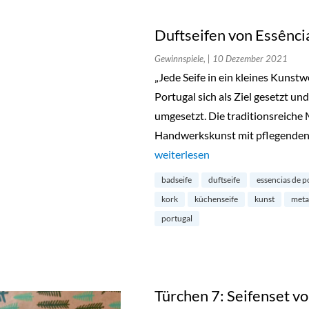
Duftseifen von Essênci
Gewinnspiele,
| 10 Dezember 2021
„Jede Seife in ein kleines Kunst
Portugal sich als Ziel gesetzt un
umgesetzt. Die traditionsreiche
Handwerkskunst mit pflegenden 
„Duftseifen von Essências de Por
weiterlesen
badseife
duftseife
essencias de p
kork
küchenseife
kunst
meta
portugal
Türchen 7: Seifenset vo