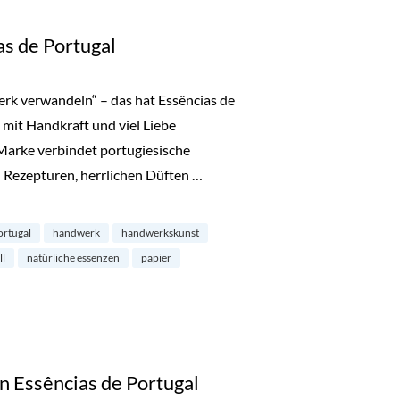
as de Portugal
werk verwandeln“ – das hat Essências de
d mit Handkraft und viel Liebe
 Marke verbindet portugiesische
Rezepturen, herrlichen Düften …
tugal“
ortugal
handwerk
handwerkskunst
ll
natürliche essenzen
papier
n Essências de Portugal