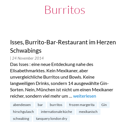
Burritos
Isses, Burrito-Bar-Restaurant im Herzen
Schwabings
| 24 November 2014
Das Isses : eine neue Entdeckung nahe des
Elisabethmarktes. Kein Mexikaner, aber
unvergleichliche Burritos und Bowls. Keine
langweiligen Drinks, sondern 14 ausgewählte Gin-
Sorten. Nein, München ist nicht um einen Mexikaner
reicher, sondern viel mehr um …
„Isses, Burrito-Bar-Restaur
weiterlesen
abendessen
bar
burritos
frozen margerita
Gin
hirschgulasch
internationale küche
mexikanisch
schwabing
tanquery london dry