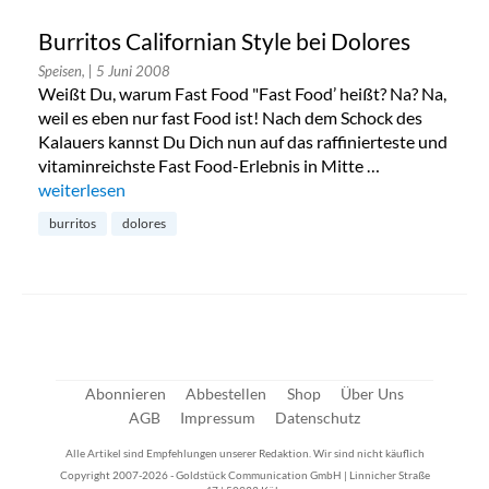
Burritos Californian Style bei Dolores
Speisen,
| 5 Juni 2008
Weißt Du, warum Fast Food "Fast Food’ heißt? Na? Na,
weil es eben nur fast Food ist! Nach dem Schock des
Kalauers kannst Du Dich nun auf das raffinierteste und
vitaminreichste Fast Food-Erlebnis in Mitte …
„Burritos Californian Style bei Dolores“
weiterlesen
burritos
dolores
Abonnieren
Abbestellen
Shop
Über Uns
AGB
Impressum
Datenschutz
Alle Artikel sind Empfehlungen unserer Redaktion. Wir sind nicht käuflich
Copyright 2007-2026 - Goldstück Communication GmbH | Linnicher Straße