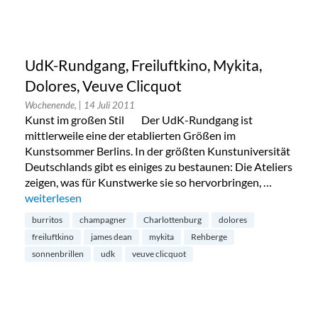
UdK-Rundgang, Freiluftkino, Mykita,
Dolores, Veuve Clicquot
Wochenende,
| 14 Juli 2011
Kunst im großen Stil Der UdK-Rundgang ist
mittlerweile eine der etablierten Größen im
Kunstsommer Berlins. In der größten Kunstuniversität
Deutschlands gibt es einiges zu bestaunen: Die Ateliers
zeigen, was für Kunstwerke sie so hervorbringen, …
„UdK-Rundgang, Freiluftkino, Mykita, Dolores, Veuve Clicqu
weiterlesen
burritos
champagner
Charlottenburg
dolores
freiluftkino
james dean
mykita
Rehberge
sonnenbrillen
udk
veuve clicquot