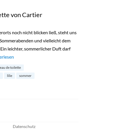
ette von Cartier
orts noch nicht blicken ließ, steht uns
n Sommerabenden und vielleicht dem
Ein leichter, sommerlicher Duft darf
ser Volé Eau de Toilette von Cartier“
erlesen
 eau de toilette
lilie
sommer
Datenschutz