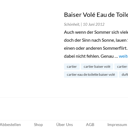
Baiser Volé Eau de Toil
Schönheit,
| 10 Juni 2012
Auch wenn der Sommer sich vieler
doch der Sinn nach Sonne, laue
einen oder anderen Sommerflirt. 
dabei nicht fehlen. Genau …
„Bai
weit
cartier
cartier baiser volé
cartier
cartier eau de toilette baiser volé
duft
Abbestellen
Shop
Über Uns
AGB
Impressum