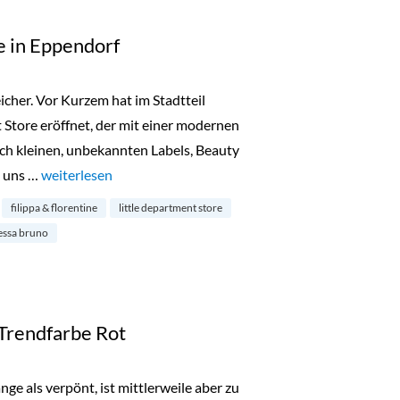
e in Eppendorf
cher. Vor Kurzem hat im Stadtteil
 Store eröffnet, der mit einer modernen
h kleinen, unbekannten Labels, Beauty
n uns …
„Little Department Store in Eppendorf“
weiterlesen
filippa & florentine
little department store
essa bruno
Trendfarbe Rot
nge als verpönt, ist mittlerweile aber zu