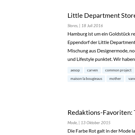
Little Department Stor
Stores,
| 18 Juli 2016
Hamburg ist um ein Goldstück rei
Eppendorf der Little Department
Mischung aus Designermode, noc
und Lifestyle punktet. Wir habe
aesop
carven
common project
maison la bougieaus
mother
van
Redaktions-Favoriten: 
Mode,
| 13 Oktober 2015
Die Farbe Rot galt in der Mode la