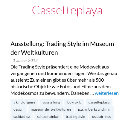
Cassetteplaya
Ausstellung: Trading Style im Museum
der Weltkulturen
| 3 Januar 2013
Die Trading Style präsentiert eine Modewelt aus
vergangenen und kommenden Tagen. Wie das genau
aussieht: Zum einen gibt es über mehr als 500
historische Objekte wie Fotos und Filme aus dem
Modekosmos zu bewundern. Daneben …
„Ausstellung: Trad
weiterlesen
a kind of guise
ausstellung
buki akib
cassetteplaya
design
museum der weltkulturen
p.a.m./perks and mini
saskia diez
schaumainkai
trading style
uslu airlines