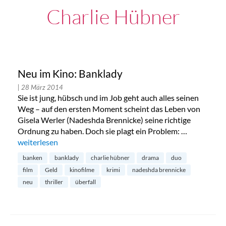
Charlie Hübner
Neu im Kino: Banklady
| 28 März 2014
Sie ist jung, hübsch und im Job geht auch alles seinen
Weg – auf den ersten Moment scheint das Leben von
Gisela Werler (Nadeshda Brennicke) seine richtige
Ordnung zu haben. Doch sie plagt ein Problem: …
„Neu im Kino: Banklady“
weiterlesen
banken
banklady
charlie hübner
drama
duo
film
Geld
kinofilme
krimi
nadeshda brennicke
neu
thriller
überfall