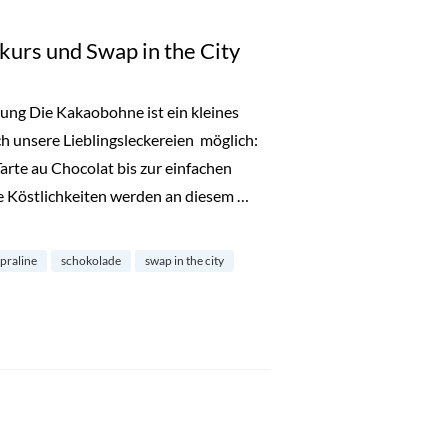
urs und Swap in the City
ung Die Kakaobohne ist ein kleines
h unsere Lieblingsleckereien möglich:
rte au Chocolat bis zur einfachen
e Köstlichkeiten werden an diesem …
Swap in the City“
praline
schokolade
swap in the city