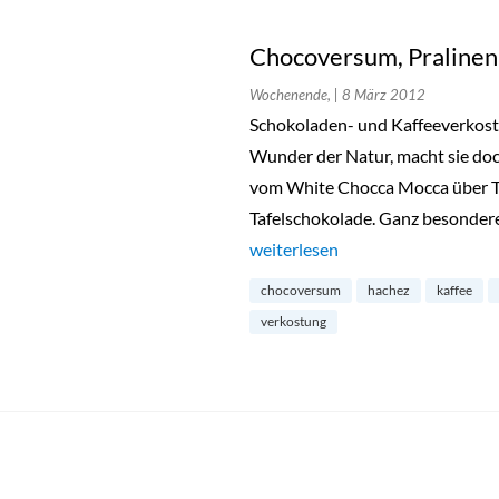
Chocoversum, Pralinenk
Wochenende,
| 8 März 2012
Schokoladen- und Kaffeeverkost
Wunder der Natur, macht sie doc
vom White Chocca Mocca über Ta
Tafelschokolade. Ganz besonder
„Chocoversum, Pralinenkurs und 
weiterlesen
chocoversum
hachez
kaffee
verkostung