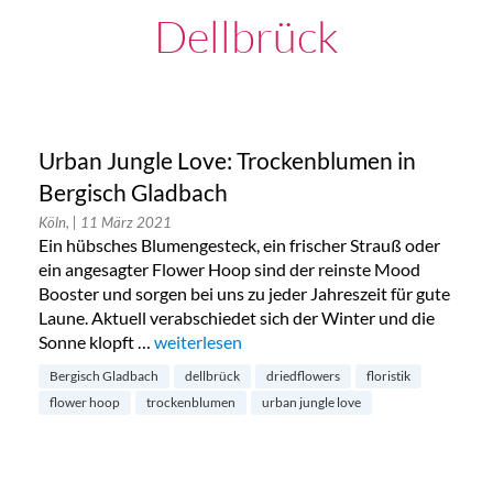
Dellbrück
Urban Jungle Love: Trockenblumen in
Bergisch Gladbach
Köln,
| 11 März 2021
Ein hübsches Blumengesteck, ein frischer Strauß oder
ein angesagter Flower Hoop sind der reinste Mood
Booster und sorgen bei uns zu jeder Jahreszeit für gute
Laune. Aktuell verabschiedet sich der Winter und die
Sonne klopft …
„Urban Jungle Love: Trockenblumen in Bergi
weiterlesen
Bergisch Gladbach
dellbrück
driedflowers
floristik
flower hoop
trockenblumen
urban jungle love