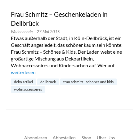
Frau Schmitz – Geschenkeladen in
Dellbrück
Wochenende,
| 27 Mai 2015
Etwas außerhalb der Stadt, in Köln-Dellbrück, ist ein
Geschäft angesiedelt, das schöner kaum sein könnte:
Frau Schmitz – Schönes & Kids. Der Laden weist eine
großartige Mischung aus Dekoartikeln,
Wohnaccessoires und Kindersachen auf. Wer auf …
„Frau Schmitz – Geschenkeladen in Dellbrück“
weiterlesen
deko artikel
dellbrück
frau schmitz - schönes und kids
wohnaccessoires
Abonnieren
Abbestellen
Shop
Über Uns