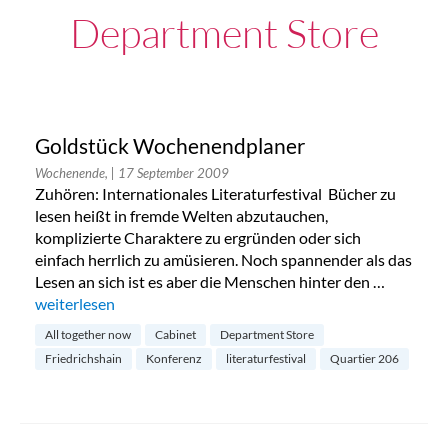
Department Store
Goldstück Wochenendplaner
Wochenende,
| 17 September 2009
Zuhören: Internationales Literaturfestival Bücher zu
lesen heißt in fremde Welten abzutauchen,
komplizierte Charaktere zu ergründen oder sich
einfach herrlich zu amüsieren. Noch spannender als das
Lesen an sich ist es aber die Menschen hinter den …
„Goldstück Wochenendplaner“
weiterlesen
All together now
Cabinet
Department Store
Friedrichshain
Konferenz
literaturfestival
Quartier 206