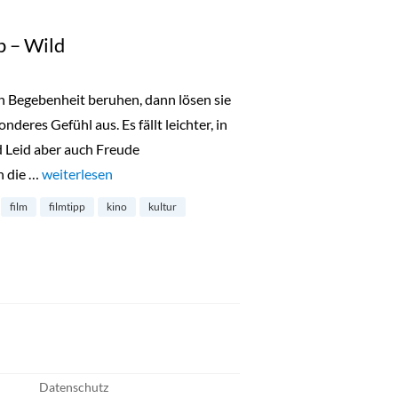
p – Wild
 Begebenheit beruhen, dann lösen sie
deres Gefühl aus. Es fällt leichter, in
d Leid aber auch Freude
h die …
„Filmtipp: Der große Trip – Wild“
weiterlesen
film
filmtipp
kino
kultur
Datenschutz