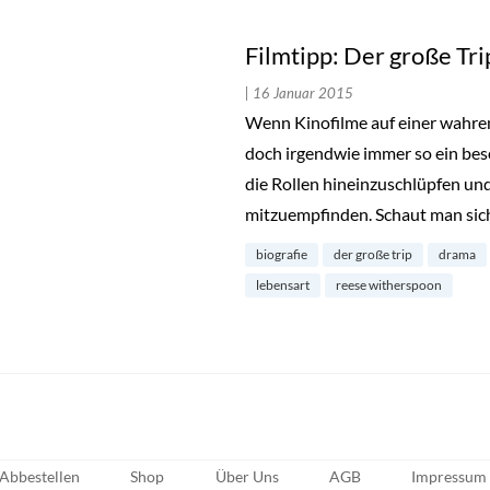
Filmtipp: Der große Tri
| 16 Januar 2015
Wenn Kinofilme auf einer wahren
doch irgendwie immer so ein beson
die Rollen hineinzuschlüpfen un
mitzuempfinden. Schaut man sic
biografie
der große trip
drama
lebensart
reese witherspoon
Abbestellen
Shop
Über Uns
AGB
Impressum