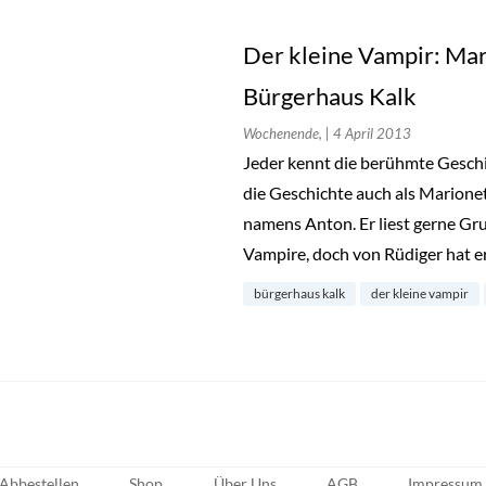
Der kleine Vampir: Ma
Bürgerhaus Kalk
Wochenende,
| 4 April 2013
Jeder kennt die berühmte Geschic
die Geschichte auch als Marione
namens Anton. Er liest gerne Gru
Vampire, doch von Rüdiger hat e
bürgerhaus kalk
der kleine vampir
Abbestellen
Shop
Über Uns
AGB
Impressum