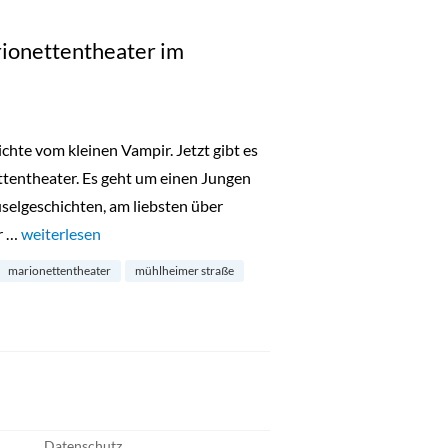
rionettentheater im
hte vom kleinen Vampir. Jetzt gibt es
ttentheater. Es geht um einen Jungen
selgeschichten, am liebsten über
r …
„Der kleine Vampir: Marionettentheater im Bürgerhaus Kalk“
weiterlesen
marionettentheater
mühlheimer straße
Datenschutz