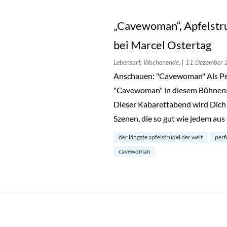
„Cavewoman“, Apfelstru
bei Marcel Ostertag
Lebensart, Wochenende,
| 11 Dezember
Anschauen: "Cavewoman" Als Pe
"Cavewoman" in diesem Bühnenst
Dieser Kabarettabend wird Dich 
Szenen, die so gut wie jedem aus
der längste apfelstrudel der welt
perf
cavewoman