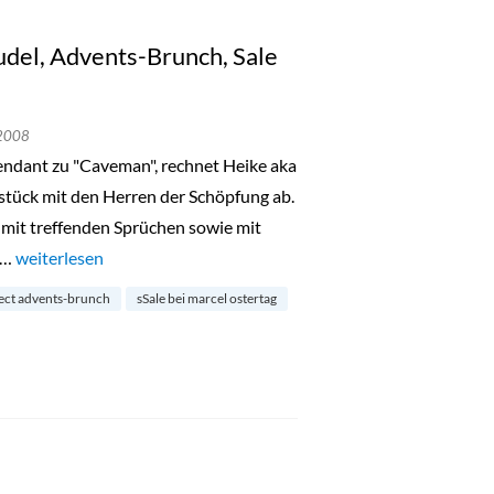
del, Advents-Brunch, Sale
 2008
ndant zu "Caveman", rechnet Heike aka
ück mit den Herren der Schöpfung ab.
mit treffenden Sprüchen sowie mit
 …
„„Cavewoman“, Apfelstrudel, Advents-Brunch, Sale bei Marcel 
weiterlesen
ect advents-brunch
sSale bei marcel ostertag