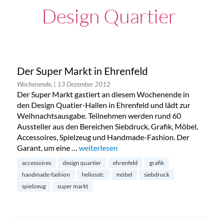
Design Quartier
Der Super Markt in Ehrenfeld
Wochenende,
| 13 Dezember 2012
Der Super Markt gastiert an diesem Wochenende in
den Design Quatier-Hallen in Ehrenfeld und lädt zur
Weihnachtsausgabe. Teilnehmen werden rund 60
Aussteller aus den Bereichen Siebdruck, Grafik, Möbel,
Accessoires, Spielzeug und Handmade-Fashion. Der
Garant, um eine …
„Der Super Markt in Ehrenfeld“
weiterlesen
accessoires
design quartier
ehrenfeld
grafik
handmade-fashion
heliosstr.
möbel
siebdruck
spielzeug
super markt