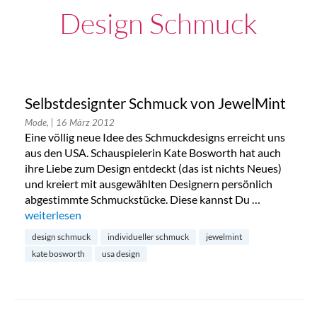
Design Schmuck
Selbstdesignter Schmuck von JewelMint
Mode,
| 16 März 2012
Eine völlig neue Idee des Schmuckdesigns erreicht uns
aus den USA. Schauspielerin Kate Bosworth hat auch
ihre Liebe zum Design entdeckt (das ist nichts Neues)
und kreiert mit ausgewählten Designern persönlich
abgestimmte Schmuckstücke. Diese kannst Du …
„Selbstdesignter Schmuck von JewelMint“
weiterlesen
design schmuck
individueller schmuck
jewelmint
kate bosworth
usa design