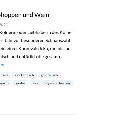
 Shoppen und Wein
 2011
Kölnerin oder Liebhaberin des Kölner
ses Jahr zur besonderen Schnapszahl
inleiten. Karnevalsdeko, rheinische
ölsch und natürlich die gesamte
l, Goldrausch, Shoppen und Wein“
sen
nhaus
glockenbach
goldrausch
moritz
möbel
sale
style and heaven