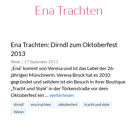
Ena Trachten
Ena Trachten: Dirndl zum Oktoberfest
2013
Mode,
| 17 September 2013
„Ena“ kommt von Verena und ist das Label der 26-
jährigen Münchnerin. Verena Brock hat es 2010
gegründet und seitdem ist ein Besuch in ihrer Boutique
„Tracht und Style“ in der Türkenstraße vor dem
Oktoberfest ein …
„Ena Trachten: Dirndl zum Oktoberfest 2
weiterlesen
dirndl
ena trachten
oktoberfest
tracht und style
Wiesn