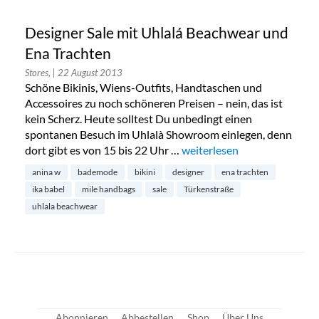
Designer Sale mit Uhlalá Beachwear und
Ena Trachten
Stores,
| 22 August 2013
Schöne Bikinis, Wiens-Outfits, Handtaschen und
Accessoires zu noch schöneren Preisen – nein, das ist
kein Scherz. Heute solltest Du unbedingt einen
spontanen Besuch im Uhlalà Showroom einlegen, denn
dort gibt es von 15 bis 22 Uhr …
„Designer Sale mit Uhlalá 
weiterlesen
anina w
bademode
bikini
designer
ena trachten
ika babel
mile handbags
sale
Türkenstraße
uhlala beachwear
Abonnieren
Abbestellen
Shop
Über Uns