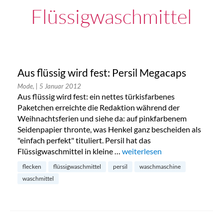
Flüssigwaschmittel
Aus flüssig wird fest: Persil Megacaps
Mode,
| 5 Januar 2012
Aus flüssig wird fest: ein nettes türkisfarbenes
Paketchen erreichte die Redaktion während der
Weihnachtsferien und siehe da: auf pinkfarbenem
Seidenpapier thronte, was Henkel ganz bescheiden als
"einfach perfekt" tituliert. Persil hat das
Flüssigwaschmittel in kleine …
„Aus flüssig wird fest: Persil
weiterlesen
flecken
flüssigwaschmittel
persil
waschmaschine
waschmittel