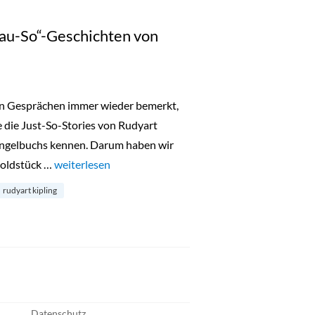
au-So“-Geschichten von
 in Gesprächen immer wieder bemerkt,
e die Just-So-Stories von Rudyart
ungelbuchs kennen. Darum haben wir
Goldstück …
„Buch-Empfehlung „Genau-So“-Geschichten von Rudya
weiterlesen
rudyart kipling
Datenschutz