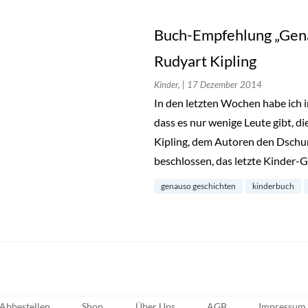
Buch-Empfehlung „Gen
Rudyart Kipling
Kinder,
| 17 Dezember 2014
In den letzten Wochen habe ich
dass es nur wenige Leute gibt, di
Kipling, dem Autoren den Dsch
beschlossen, das letzte Kinder-
genauso geschichten
kinderbuch
Abbestellen
Shop
Über Uns
AGB
Impressum