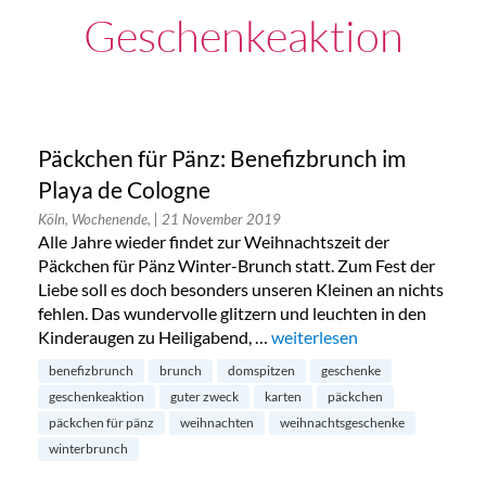
Geschenkeaktion
Päckchen für Pänz: Benefizbrunch im
Playa de Cologne
Köln, Wochenende,
| 21 November 2019
Alle Jahre wieder findet zur Weihnachtszeit der
Päckchen für Pänz Winter-Brunch statt. Zum Fest der
Liebe soll es doch besonders unseren Kleinen an nichts
fehlen. Das wundervolle glitzern und leuchten in den
Kinderaugen zu Heiligabend, …
„Päckchen für Pänz: Benefiz
weiterlesen
benefizbrunch
brunch
domspitzen
geschenke
geschenkeaktion
guter zweck
karten
päckchen
päckchen für pänz
weihnachten
weihnachtsgeschenke
winterbrunch