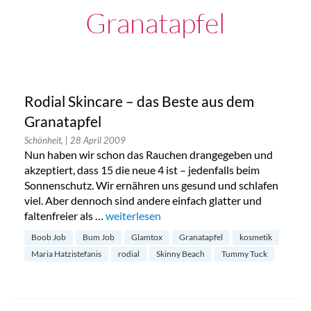
Granatapfel
Rodial Skincare – das Beste aus dem
Granatapfel
Schönheit,
| 28 April 2009
Nun haben wir schon das Rauchen drangegeben und
akzeptiert, dass 15 die neue 4 ist – jedenfalls beim
Sonnenschutz. Wir ernähren uns gesund und schlafen
viel. Aber dennoch sind andere einfach glatter und
faltenfreier als …
„Rodial Skincare – das Beste aus dem Grana
weiterlesen
Boob Job
Bum Job
Glamtox
Granatapfel
kosmetik
Maria Hatzistefanis
rodial
Skinny Beach
Tummy Tuck