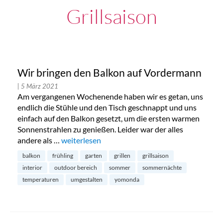
Grillsaison
Wir bringen den Balkon auf Vordermann
| 5 März 2021
Am vergangenen Wochenende haben wir es getan, uns
endlich die Stühle und den Tisch geschnappt und uns
einfach auf den Balkon gesetzt, um die ersten warmen
Sonnenstrahlen zu genießen. Leider war der alles
andere als …
„Wir bringen den Balkon auf Vordermann“
weiterlesen
balkon
frühling
garten
grillen
grillsaison
interior
outdoor bereich
sommer
sommernächte
temperaturen
umgestalten
yomonda