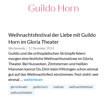
Guildo Horn
Weihnachtsfestival der Liebe mit Guildo
Horn im Gloria Theater
Wochenende,
| 12 Dezember 2014
Guildo und die orthopädischen Strümpfe feiern
morgen eine festliche Weihnachtsmatinee im Gloria
Theater. Bei Nussecken, Zimtsternen und heißen
Maronen kannst Du Dich beim Mitsingen schon einmal
gut auf das Weihnachtsfest einstimmen. Fest steht: wer
einmal …
„Weihnachtsfestival der Liebe mit Guildo Horn im 
weiterlesen
gloria theater
guildo horn
matinee
weihnachtsfestival
weihnachtslieder