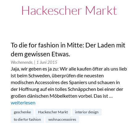
Hackescher Markt
To die for fashion in Mitte: Der Laden mit
dem gewissen Etwas.
Wochenende,
| 1 Juni 2015
Jaja, wir geben es ja zu: Wir alle kaufen öfter als uns lieb
ist beim Schweden, überprüfen die neuesten
modischen Accessoires des Spaniers und schauen in
der Hoffnung auf ein tolles Schnäppchen bei einer der
großen dänischen Möbelketten vorbei. Das ist …
„To die for fashion in Mitte: Der Laden mit dem gewissen Etw
weiterlesen
geschenke
Hackescher Markt
interior design
to die for fashion
wohnaccessoires