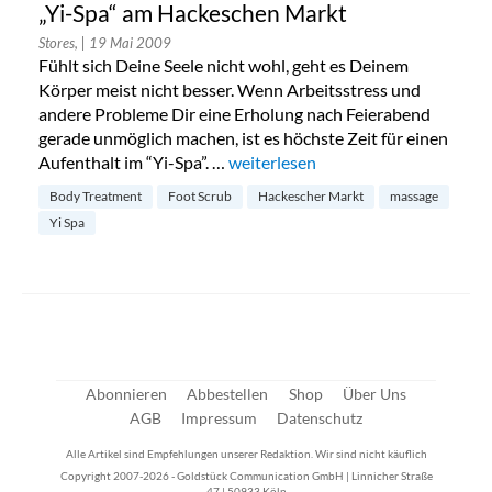
„Yi-Spa“ am Hackeschen Markt
Stores,
| 19 Mai 2009
Fühlt sich Deine Seele nicht wohl, geht es Deinem
Körper meist nicht besser. Wenn Arbeitsstress und
andere Probleme Dir eine Erholung nach Feierabend
gerade unmöglich machen, ist es höchste Zeit für einen
Aufenthalt im “Yi-Spa”. …
„„Yi-Spa“ am Hackeschen Markt“
weiterlesen
Body Treatment
Foot Scrub
Hackescher Markt
massage
Yi Spa
Abonnieren
Abbestellen
Shop
Über Uns
AGB
Impressum
Datenschutz
Alle Artikel sind Empfehlungen unserer Redaktion. Wir sind nicht käuflich
Copyright 2007-2026 - Goldstück Communication GmbH | Linnicher Straße
47 | 50933 Köln