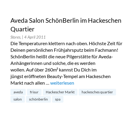
Aveda Salon SchönBerlin im Hackeschen
Quartier
Stores,
| 4 April 2011
Die Temperaturen klettern nach oben. Höchste Zeit für
Deinen persönlichen Frühjahrsputz beim Fachmann!
SchönBerlin heißt die neue Pilgerstätte für Aveda-
Anhängerinnen und solche, die es werden
wollen. Auf über 260m² kannst Du Dich im
jüngst eröffneten Beauty-Tempel am Hackeschen
Markt nach allen …
„Aveda Salon SchönBerlin im Hackeschen
weiterlesen
aveda
frisur
Hackescher Markt
hackesches quartier
salon
schönberlin
spa