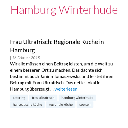
Hamburg Winterhude
Frau Ultrafrisch: Regionale Küche in
Hamburg
| 16 Februar 2015
Wir alle müssen einen Beitrag leisten, um die Welt zu
einem besseren Ort zu machen. Das dachte sich
bestimmt auch Janina Tomaszewska und leistet ihren
Beitrag mit Frau Ultrafrisch. Das nette Lokal in
Hamburg überzeugt …
„Frau Ultrafrisch: Regionale Küche i
weiterlesen
catering
frau ultrafrisch
hamburg winterhude
hanseatische küche
regionale küche
speisen