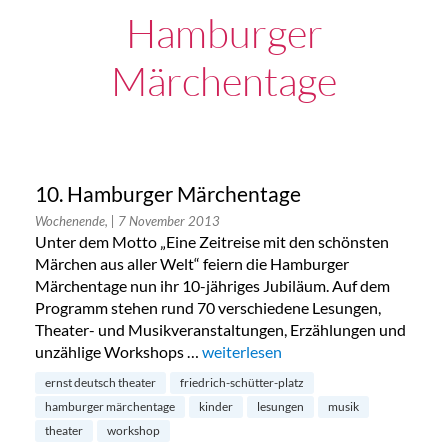
Hamburger
Märchentage
10. Hamburger Märchentage
Wochenende,
| 7 November 2013
Unter dem Motto „Eine Zeitreise mit den schönsten
Märchen aus aller Welt“ feiern die Hamburger
Märchentage nun ihr 10-jähriges Jubiläum. Auf dem
Programm stehen rund 70 verschiedene Lesungen,
Theater- und Musikveranstaltungen, Erzählungen und
unzählige Workshops …
„10. Hamburger Märchentage“
weiterlesen
ernst deutsch theater
friedrich-schütter-platz
hamburger märchentage
kinder
lesungen
musik
theater
workshop