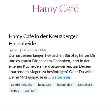
Hamy Café
Hamy Cafe in der Kreuzberger
Hasenheide
Speisen,
| 14 Februar 2008
Du hast einen langen hektischen Bürotag hinter Dir
und es graust Dir bei dem Gedanken, jetzt in der
eigenen Küche den Herd anzuwerfen, um Deinen
knurrenden Magen zu besänftigen? Oder Du willst
Deine Mittagspause in …
„Hamy Cafe in der Kreuzberger Ha
weiterlesen
asiatische küche
hamy café
hasenheide
Kreuzberg
suppe
wan tan