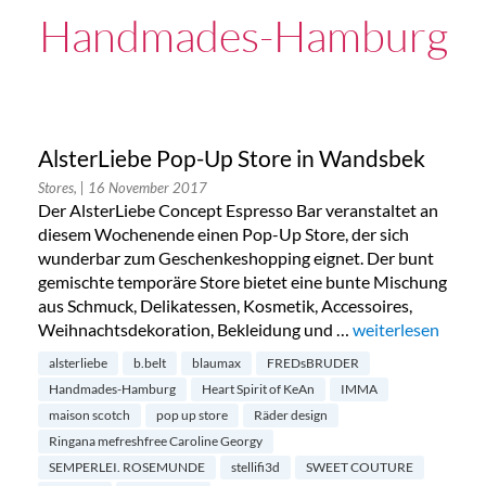
Handmades-Hamburg
AlsterLiebe Pop-Up Store in Wandsbek
Stores,
| 16 November 2017
Der AlsterLiebe Concept Espresso Bar veranstaltet an
diesem Wochenende einen Pop-Up Store, der sich
wunderbar zum Geschenkeshopping eignet. Der bunt
gemischte temporäre Store bietet eine bunte Mischung
aus Schmuck, Delikatessen, Kosmetik, Accessoires,
Weihnachtsdekoration, Bekleidung und …
„AlsterLiebe Pop
weiterlesen
alsterliebe
b.belt
blaumax
FREDsBRUDER
Handmades-Hamburg
Heart Spirit of KeAn
IMMA
maison scotch
pop up store
Räder design
Ringana mefreshfree Caroline Georgy
SEMPERLEI. ROSEMUNDE
stellifi3d
SWEET COUTURE