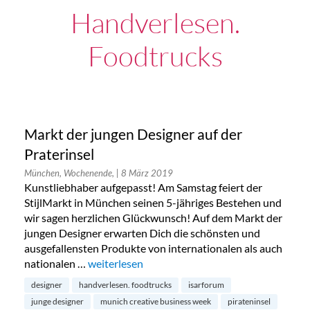
Handverlesen.
Foodtrucks
Markt der jungen Designer auf der
Praterinsel
München, Wochenende,
| 8 März 2019
Kunstliebhaber aufgepasst! Am Samstag feiert der
StijlMarkt in München seinen 5-jähriges Bestehen und
wir sagen herzlichen Glückwunsch! Auf dem Markt der
jungen Designer erwarten Dich die schönsten und
ausgefallensten Produkte von internationalen als auch
nationalen …
„Markt der jungen Designer auf der Praterinsel
weiterlesen
designer
handverlesen. foodtrucks
isarforum
junge designer
munich creative business week
pirateninsel