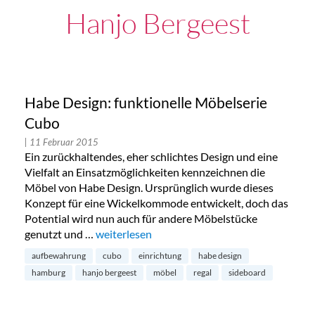
Hanjo Bergeest
Habe Design: funktionelle Möbelserie
Cubo
| 11 Februar 2015
Ein zurückhaltendes, eher schlichtes Design und eine
Vielfalt an Einsatzmöglichkeiten kennzeichnen die
Möbel von Habe Design. Ursprünglich wurde dieses
Konzept für eine Wickelkommode entwickelt, doch das
Potential wird nun auch für andere Möbelstücke
genutzt und …
„Habe Design: funktionelle Möbelserie Cubo“
weiterlesen
aufbewahrung
cubo
einrichtung
habe design
hamburg
hanjo bergeest
möbel
regal
sideboard