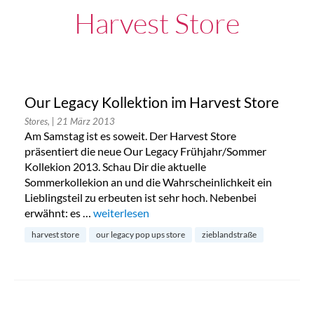
Harvest Store
Our Legacy Kollektion im Harvest Store
Stores,
| 21 März 2013
Am Samstag ist es soweit. Der Harvest Store
präsentiert die neue Our Legacy Frühjahr/Sommer
Kollekion 2013. Schau Dir die aktuelle
Sommerkollekion an und die Wahrscheinlichkeit ein
Lieblingsteil zu erbeuten ist sehr hoch. Nebenbei
erwähnt: es …
„Our Legacy Kollektion im Harvest Store“
weiterlesen
harvest store
our legacy pop ups store
zieblandstraße