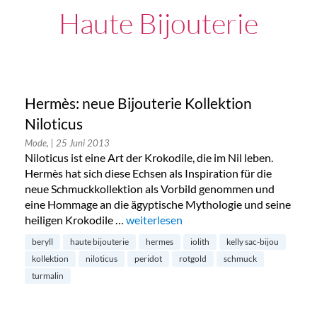
Haute Bijouterie
Hermès: neue Bijouterie Kollektion
Niloticus
Mode,
| 25 Juni 2013
Niloticus ist eine Art der Krokodile, die im Nil leben.
Hermès hat sich diese Echsen als Inspiration für die
neue Schmuckkollektion als Vorbild genommen und
eine Hommage an die ägyptische Mythologie und seine
heiligen Krokodile …
„Hermès: neue Bijouterie Kollektion Nil
weiterlesen
beryll
haute bijouterie
hermes
iolith
kelly sac-bijou
kollektion
niloticus
peridot
rotgold
schmuck
turmalin