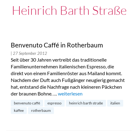
Heinrich Barth Straße
Benvenuto Caffé in Rotherbaum
| 27 September 2012
Seit über 30 Jahren vertreibt das traditionelle
Familienunternehmen italienischen Espresso, die
direkt von einem Familienröster aus Mailand kommt.
Nachdem der Duft auch Fußgänger neugierig gemacht
hat, entstand die Nachfrage nach kleineren Päckchen
der braunen Bohne. …
„Benvenuto Caffé in Rotherbaum“
weiterlesen
benvenuto caffé
espresso
heinrich barth straße
italien
kaffee
rotherbaum