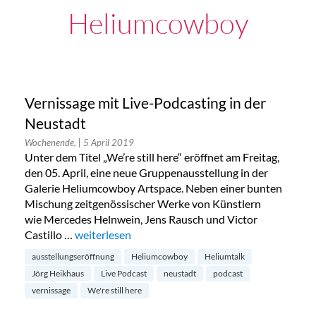
Heliumcowboy
Vernissage mit Live-Podcasting in der
Neustadt
Wochenende,
| 5 April 2019
Unter dem Titel „We’re still here“ eröffnet am Freitag,
den 05. April, eine neue Gruppenausstellung in der
Galerie Heliumcowboy Artspace. Neben einer bunten
Mischung zeitgenössischer Werke von Künstlern
wie Mercedes Helnwein, Jens Rausch und Victor
Castillo …
„Vernissage mit Live-Podcasting in der Neustadt“
weiterlesen
ausstellungseröffnung
Heliumcowboy
Heliumtalk
Jörg Heikhaus
Live Podcast
neustadt
podcast
vernissage
We're still here