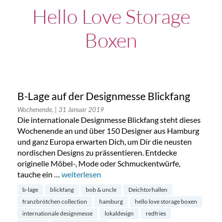
Hello Love Storage
Boxen
B-Lage auf der Designmesse Blickfang
Wochenende,
| 31 Januar 2019
Die internationale Designmesse Blickfang steht dieses
Wochenende an und über 150 Designer aus Hamburg
und ganz Europa erwarten Dich, um Dir die neusten
nordischen Designs zu prässentieren. Entdecke
originelle Möbel-, Mode oder Schmuckentwürfe,
tauche ein …
„B-Lage auf der Designmesse Blickfang“
weiterlesen
b-lage
blickfang
bob & uncle
Deichtorhallen
franzbrötchen collection
hamburg
hello love storage boxen
internationale designmesse
lokaldesign
redfries