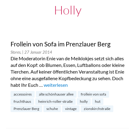
Holly
Frollein von Sofa im Prenzlauer Berg
Stores,
| 27 Januar 2014
Die Moderatorin Enie van de Meiklokjes setzt sich alles
auf den Kopf: ob Blumen, Essen, Luftballons oder kleine
Tierchen. Auf keiner öffentlichen Veranstaltung ist Enie
ohne eine ausgefallene Kopfbedeckung zu sehen. Doch
habt Ihr Euch …
„Frollein von Sofa im Prenzlauer Berg“
weiterlesen
accessoires
alte schönhauser allee
frollein von sofa
fruchthaus
heinrich-roller-straße
holly
hut
Prenzlauer Berg
schuhe
vintage
zionskirchstraße