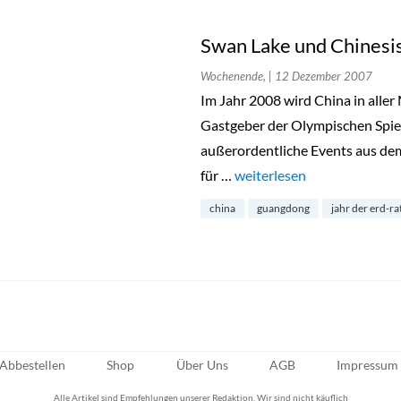
Swan Lake und Chinesi
Wochenende,
| 12 Dezember 2007
Im Jahr 2008 wird China in aller
Gastgeber der Olympischen Spiele 
außerordentliche Events aus dem
für …
„Swan Lake und Chinesisch
weiterlesen
china
guangdong
jahr der erd-ra
Abbestellen
Shop
Über Uns
AGB
Impressum
Alle Artikel sind Empfehlungen unserer Redaktion. Wir sind nicht käuflich