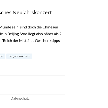
sches Neujahrskonzert
 Munde sein, sind doch die Chinesen
in Beijing. Was liegt also näher als 2
 ‘Reich der Mitte’ als Geschenktipps
es Neujahrskonzert“
tte
neujahrskonzert
Datenschutz