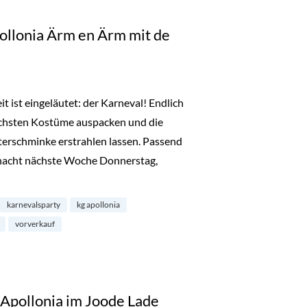
ollonia Ärm en Ärm mit de
t ist eingeläutet: der Karneval! Endlich
schsten Kostüme auspacken und die
terschminke erstrahlen lassen. Passend
nacht nächste Woche Donnerstag,
arty: KG-Apollonia Ärm en Ärm mit de Refrather Ritterköpp“
karnevalsparty
kg apollonia
vorverkauf
Apollonia im Joode Lade