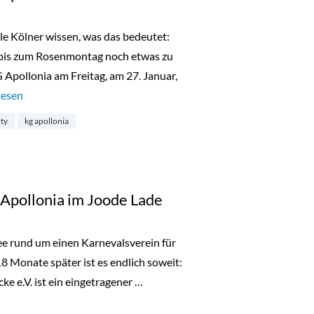
lle Kölner wissen, was das bedeutet:
bis zum Rosenmontag noch etwas zu
 Apollonia am Freitag, am 27. Januar,
valsparty der KG Apollonia im Joode Lade“
lesen
ty
kg apollonia
Apollonia im Joode Lade
ee rund um einen Karnevalsverein für
18 Monate später ist es endlich soweit:
ke e.V. ist ein eingetragener …
ia im Joode Lade“