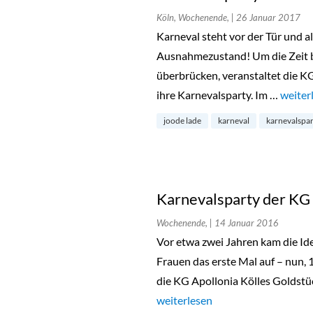
Köln, Wochenende,
| 26 Januar 2017
Karneval steht vor der Tür und a
Ausnahmezustand! Um die Zeit 
überbrücken, veranstaltet die KG
ihre Karnevalsparty. Im …
„Karne
weiter
joode lade
karneval
karnevalspar
Karnevalsparty der KG 
Wochenende,
| 14 Januar 2016
Vor etwa zwei Jahren kam die Id
Frauen das erste Mal auf – nun, 
die KG Apollonia Kölles Goldstüc
„Karnevalsparty der KG Apollon
weiterlesen