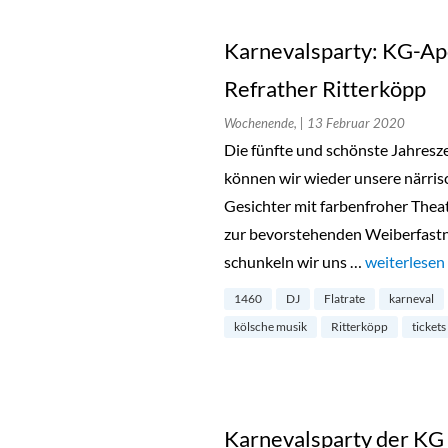
Karnevalsparty: KG-Ap
Refrather Ritterköpp
Wochenende,
| 13 Februar 2020
Die fünfte und schönste Jahreszei
können wir wieder unsere närri
Gesichter mit farbenfroher Thea
zur bevorstehenden Weiberfast
schunkeln wir uns …
„Karnevalsp
weiterlesen
1460
DJ
Flatrate
karneval
kölsche musik
Ritterköpp
tickets
Karnevalsparty der KG 