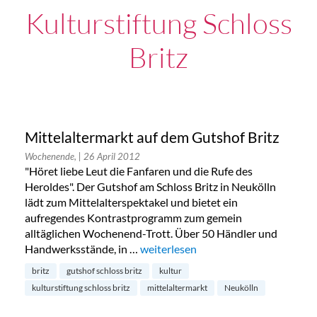
Kulturstiftung Schloss
Britz
Mittelaltermarkt auf dem Gutshof Britz
Wochenende,
| 26 April 2012
"Höret liebe Leut die Fanfaren und die Rufe des
Heroldes". Der Gutshof am Schloss Britz in Neukölln
lädt zum Mittelalterspektakel und bietet ein
aufregendes Kontrastprogramm zum gemein
alltäglichen Wochenend-Trott. Über 50 Händler und
Handwerksstände, in …
„Mittelaltermarkt auf dem Gutshof B
weiterlesen
britz
gutshof schloss britz
kultur
kulturstiftung schloss britz
mittelaltermarkt
Neukölln