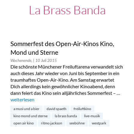
La Brass Banda
Sommerfest des Open-Air-Kinos Kino,
Mond und Sterne
Wochenende,
| 10 Juli 2015
Die schönste Münchener Freiluftarena verwandelt sich
auch dieses Jahr wieder von Juni bis September in ein
traumhaftes Open-Air-Kino. Am Samstag erwartet
Dich allerdings kein gewöhnlicher Kinoabend, denn
dann feiert das Kino sein alljährliches Sommerfest – …
„Sommerfest des Open-Air-Kinos Kino, Mond und Sterne“
weiterlesen
a musi und a bier
david spaeth
freiluftkino
kino mond und sterne
la brass banda
live-musik
open air kino
ritmo jackson
seebühne
westpark