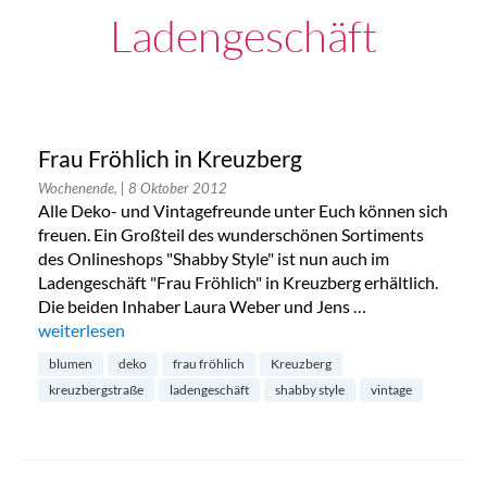
Ladengeschäft
Frau Fröhlich in Kreuzberg
Wochenende,
| 8 Oktober 2012
Alle Deko- und Vintagefreunde unter Euch können sich
freuen. Ein Großteil des wunderschönen Sortiments
des Onlineshops "Shabby Style" ist nun auch im
Ladengeschäft "Frau Fröhlich" in Kreuzberg erhältlich.
Die beiden Inhaber Laura Weber und Jens …
„Frau Fröhlich in Kreuzberg“
weiterlesen
blumen
deko
frau fröhlich
Kreuzberg
kreuzbergstraße
ladengeschäft
shabby style
vintage