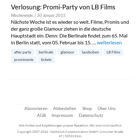
Verlosung: Promi-Party von LB Films
Wochenende,
| 30 Januar 2015
Nächste Woche ist es wieder so weit. Filme, Promis und
der ganz große Glamour ziehen in die deutsche
Hauptstadt ein. Denn: Die Berlinale findet zum 65. Mal
in Berlin statt, vom 05. Februar bis 15. …
„Verlosung: Promi-P
weiterlesen
after party
berlinale
glamour
lausbuben
LB Films
prominente
tickets
Abonnieren
Abbestellen
Shop
Über Uns
AGB
Impressum
Datenschutz
Alle Artikel sind Empfehlungen unserer Redaktion. Wir sind nicht käuflich
Copyright 2007-2026 - Goldstück Communication GmbH | Linnicher Straße
47 | 50933 Köln