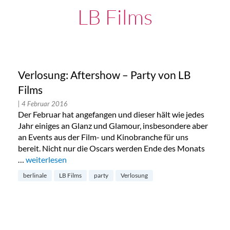
LB Films
Verlosung: Aftershow – Party von LB
Films
| 4 Februar 2016
Der Februar hat angefangen und dieser hält wie jedes
Jahr einiges an Glanz und Glamour, insbesondere aber
an Events aus der Film- und Kinobranche für uns
bereit. Nicht nur die Oscars werden Ende des Monats
…
„Verlosung: Aftershow – Party von LB Films“
weiterlesen
berlinale
LB Films
party
Verlosung