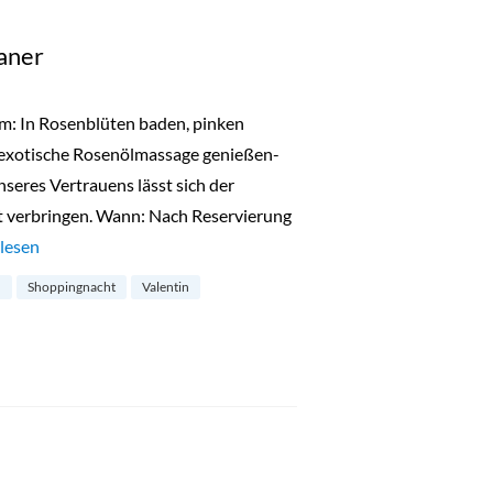
aner
: In Rosenblüten baden, pinken
 exotische Rosenölmassage genießen-
seres Vertrauens lässt sich der
t verbringen. Wann: Nach Reservierung
tück Valentins-Planer“
lesen
ü
Shoppingnacht
Valentin