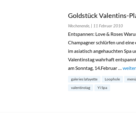
Goldstück Valentins-Pl
Wochenende,
| 11 Februar 2010
Entspannen: Love & Roses Warum
Champagner schlürfen und eine
im asiatisch angehauchten Spa un
Valentinstag wahrhaft entspann
am Sonntag, 14.Februar …
„Golds
weiter
galeries lafayette
Loophole
men
valentinstag
Yi Spa