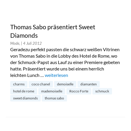
Thomas Sabo präsentiert Sweet
Diamonds
Mode,
| 4 Juli 2012
Geradezu perfekt passten die schwarz weißen Vitrinen
von Thomas Sabo in die Lobby des Hotel de Rome, wo
der Schmuck-Papst aus Lauf zu einer Premiere gebeten
hatte. Präsentiert wurde uns bei einem herrlich
leichten Lunch …
„Thomas Sabo präsentiert Sweet Diamonds
weiterlesen
charms
coco chanel
demoiselle
diamanten
hotel de rome
mademoiselle
Rocco Forte
schmuck
sweet diamonds
thomas sabo