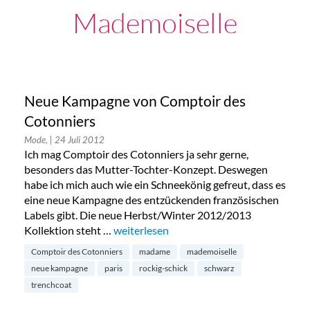
Mademoiselle
Neue Kampagne von Comptoir des
Cotonniers
Mode,
| 24 Juli 2012
Ich mag Comptoir des Cotonniers ja sehr gerne,
besonders das Mutter-Tochter-Konzept. Deswegen
habe ich mich auch wie ein Schneekönig gefreut, dass es
eine neue Kampagne des entzückenden französischen
Labels gibt. Die neue Herbst/Winter 2012/2013
Kollektion steht …
„Neue Kampagne von Comptoir des Coto
weiterlesen
Comptoir des Cotonniers
madame
mademoiselle
neue kampagne
paris
rockig-schick
schwarz
trenchcoat