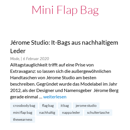
Mini Flap Bag
Jérome Studio: It-Bags aus nachhaltigem
Leder
Mode,
| 6 Februar 2020
Alltagstauglichkeit trifft auf eine Prise von
Extravaganz: so lassen sich die außergewöhnlichen
Handtaschen von Jérome Studio am besten
beschreiben. Gegründet wurde das Modelabel im Jahr
2012, als der Designer und Namensgeber Jérome Berg
gerade einmal …
„Jérome Studio: It-Bags aus nachhaltigem L
weiterlesen
crossbody bag
flag bag
it bag
jerome studio
mini flap bag
nachhaltig
nappa leder
schultertasche
thewearness