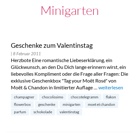
Minigarten
Geschenke zum Valentinstag
| 8 Februar 2011
Herzbote Eine romantische Liebeserklärung, ein
Glückwunsch, an den Du Dich lange erinnern wirst, ein
liebevolles Kompliment oder die Frage aller Fragen: Die
exklusive Geschenkbox "Tag your Moët Rosé" von
Moët & Chandon in limitierter Auflage …
„Geschenke zum Va
weiterlesen
champagner
chocolissimo
chocotelegramm
flakon
flowerbox
geschenke
minigarten
moet et chandon
parfum
schokolade
valentinstag