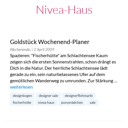
Nivea-Haus
Goldstück Wochenend-Planer
Wochenende,
| 2 April 2009
Spazieren: "Fischerhütte" am Schlachtensee Kaum
zeigen sich die ersten Sonnenstrahlen, schon drängt es
Dich in die Natur. Der herrliche Schlachtensee lädt
gerade zu ein, sein naturbelassenes Ufer auf dem
gemütlichen Wanderweg zu umrunden. Zur Stärkung …
„Goldstück Wochenend-Planer“
weiterlesen
designbogen
designer sale
designerflohmarkt
fischerhütte
nivea-haus
ponymädchen
sale