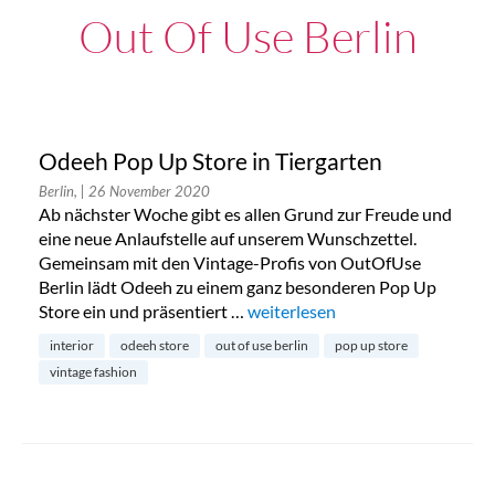
Out Of Use Berlin
Odeeh Pop Up Store in Tiergarten
Berlin,
| 26 November 2020
Ab nächster Woche gibt es allen Grund zur Freude und
eine neue Anlaufstelle auf unserem Wunschzettel.
Gemeinsam mit den Vintage-Profis von OutOfUse
Berlin lädt Odeeh zu einem ganz besonderen Pop Up
Store ein und präsentiert …
„Odeeh Pop Up Store in Tiergart
weiterlesen
interior
odeeh store
out of use berlin
pop up store
vintage fashion