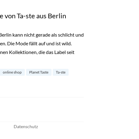
e von Ta-ste aus Berlin
erlin kann nicht gerade als schlicht und
. Die Mode fällt auf und ist wild.
en Kollektionen, die das Label seit
lvoll: Mode von Ta-ste aus Berlin“
online shop
Planet Taste
Ta-ste
Datenschutz