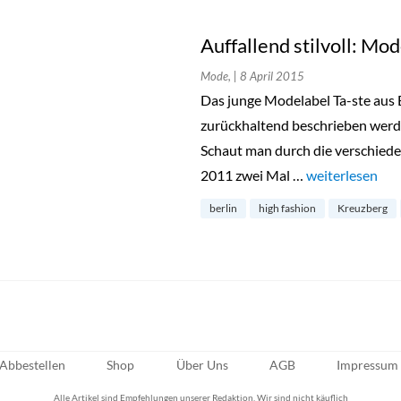
Auffallend stilvoll: Mod
Mode,
| 8 April 2015
Das junge Modelabel Ta-ste aus B
zurückhaltend beschrieben werden
Schaut man durch die verschieden
2011 zwei Mal …
„Auffallend sti
weiterlesen
berlin
high fashion
Kreuzberg
Abbestellen
Shop
Über Uns
AGB
Impressum
Alle Artikel sind Empfehlungen unserer Redaktion. Wir sind nicht käuflich