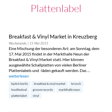
Plattenlabel
Breakfast & Vinyl Market in Kreuzberg
Wochenende,
| 15 Mai 2015
Eine Mischung der besonderen Art: am Sonntag, dem
17. Mai 2015 findet in der Markthalle Neun der
Breakfast & Vinyl Market statt. Hier können
ausgewählte Schallplatten von vielen Berliner
Plattenlabels und -läden gekauft werden. Das …
„Breakfast & Vinyl Market in Kreuzberg“
weiterlesen
bpitch berlin
breakfast & vinyl market
brunch
foodfestival
groove records
markthalle neun
plattenlabel
vinyl