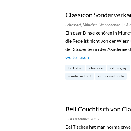
Classicon Sonderverkau
Lebensart, München, Wochenende,
| 13
Ein paar Dinge gehören in Münche
die Rede ist nicht von der Wiesn
der Studenten in der Akademie 
„Classicon Sonderverkauf in Rie
weiterlesen
bell table
classicon
eileen gray
sonderverkauf
victoria wilmotte
Bell Couchtisch von Cl
| 14 Dezember 2012
Bei Tischen hat man normalerwei