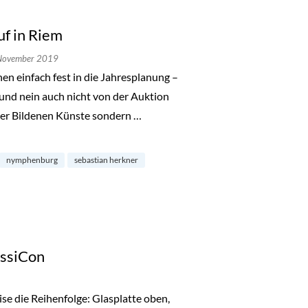
f in Riem
 November 2019
n einfach fest in die Jahresplanung –
 und nein auch nicht von der Auktion
der Bildenen Künste sondern …
m“
nymphenburg
sebastian herkner
assiCon
se die Reihenfolge: Glasplatte oben,